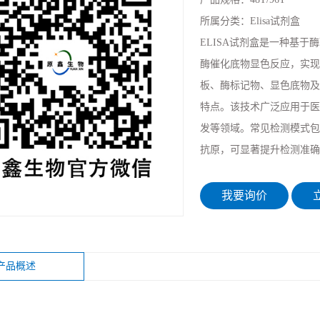
所属分类：
Elisa试剂盒
ELISA试剂盒是一种基
酶催化底物显色反应，实现
板、酶标记物、显色底物及标
特点。该技术广泛应用于医
发等领域。常见检测模式包
抗原，可显著提升检测准确
我要询价
立
产品概述