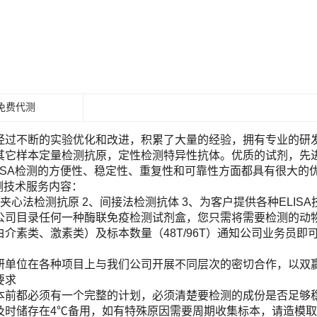
免费代测
经过不断的实验优化和改进，积累了大量的经验，拥有专业的研发团
其它样本定量检测抗原，定性检测特异性抗体。优质的试剂，先进
LISA检测的方便性、稳定性、重复性和可靠性方面都具有很大的
检测技术服务内容：
夹心法检测抗原 2、间接法检测抗体 3、为客户提供各种ELIS
目录任何一种酶联免疫检测试剂盒，您只需将需要检测的动物（Human, Ra
白介素类、激素类）及标本数量（48T/96T）通知公司业务员
！
研单位在各种项目上与我们公司开展不同层次的密切合作，以双
要求
本前都必须有一个完整的计划，必须清楚要检测的成份是否足够
及时储存在4℃备用，如有特殊原因需要周期收集标本，请造模取材