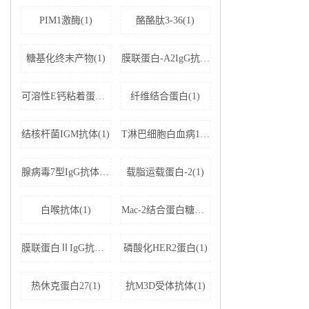
PIM1激酶(1)
酪酪肽3-36(1)
糖基化终末产物(1)
膜联蛋白-A2IgG抗体(1)
可溶性E钙粘着蛋白;可溶性上皮性钙黏附蛋白(1)
纤维结合蛋白(1)
结核杆菌IGM抗体(1)
T淋巴细胞白血病1+2型病毒(1)
腺病毒7型IgG抗体(1)
载脂运载蛋白-2(1)
白喉抗体(1)
Mac-2结合蛋白糖基化异构体(1)
膜联蛋白ⅡIgG抗体(1)
磷酸化HER2蛋白(1)
热休克蛋白27(1)
抗M3D受体抗体(1)