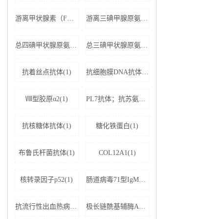
游离甲状腺素（FT4）(1)
游离三碘甲腺原氨酸（FT3）(1)
总四碘甲状腺原氨酸（TT4）(1)
总三碘甲状腺原氨酸（TT3)(1)
抗着丝点抗体(1)
抗细胞膜DNA抗体(1)
Ⅷ型胶原α2(1)
PL7抗体；抗苏氨酰tRNA合成酶(1)
抗核糖体抗体(1)
糖化铁蛋白(1)
布鲁氏杆菌抗体(1)
COL12A1(1)
核转录因子p52(1)
肠道病毒71型IgM抗体(1)
抗流行性出血热病毒IgM抗体(1)
极长链酰基辅酶A脱氢酶(1)