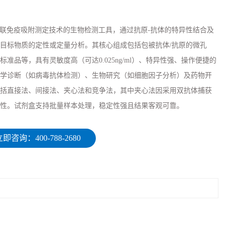
于酶联免疫吸附测定技术的生物检测工具，通过抗原-抗体的特异性结合及
目标物质的定性或定量分析。其核心组成包括包被抗体/抗原的微孔
准品等，具有灵敏度高（可达0.025ng/ml）、特异性强、操作便捷的
学诊断（如病毒抗体检测）、生物研究（如细胞因子分析）及药物开
括直接法、间接法、夹心法和竞争法，其中夹心法因采用双抗体捕获
性。试剂盒支持批量样本处理，稳定性强且结果客观可靠。
即咨询：400-788-2680