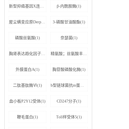
新型抑癌基因X连锁凋亡抑制蛋白相关因子-1(1)
β-内酰胺酶(1)
屋尘螨变应原Derp1 IgE抗体(1)
3-磷酸甘油酸酯(1)
磷酸丝氨酸(1)
奈瑟菌(1)
胸肾表达趋化因子(1)
精氨酸；丝氨酸丰富剪接因子1(1)
外膜蛋白A(1)
胸苷酸磷酸化酶(1)
二肽基肽酶Ⅵ(1)
b型链球菌抗m蛋白抗体(1)
血小板P2Y12受体(1)
CD247分子(1)
鞭毛蛋白(1)
Toll样受体5(1)