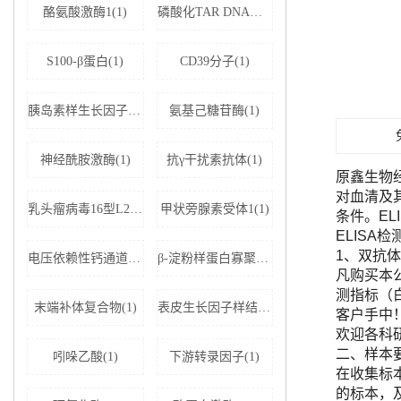
酪氨酸激酶1(1)
磷酸化TAR DNA结合蛋白43(1)
S100-β蛋白(1)
CD39分子(1)
胰岛素样生长因子结合蛋白5(1)
氨基己糖苷酶(1)
神经酰胺激酶(1)
抗γ干扰素抗体(1)
原鑫生物
对血清及
乳头瘤病毒16型L2蛋白(1)
甲状旁腺素受体1(1)
条件。E
ELISA
1、双抗体
电压依赖性钙通道亚基α-2D1(1)
β-淀粉样蛋白寡聚体(1)
凡购买本公司
测指标（
末端补体复合物(1)
表皮生长因子样结构域蛋白7(1)
客户手中
欢迎各科
二、样本
吲哚乙酸(1)
下游转录因子(1)
在收集标
的标本，