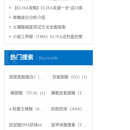
【ELISA攻略】ELISA关键一步!这10类样品要如何处理?
​单糖成分分析介绍
​土壤酸碱度测试方法全面指南
小鼠三甲胺（TMA）ELISA试剂盒的使用方法
K
热门搜索
Keywords
高密度脂蛋白3（HDL3）(1)
甘氨胆酸（CG）(1)
磺胆酸 （TCA）(1)
磺鹅去氧胆酸（TCDCA）(1)
4-羟基壬烯醛（4-HNE）(1)
抗核抗体（ANA）(1)
抗双链DNA抗体(dsDNA)(1)
促甲状腺激素（TSH）(1)