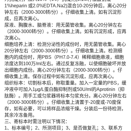
1%heparin 或2.0%EDTA.Na2)混合10-20分钟后，离心20分
钟左右（2000-3000转/分）。仔细收集上清。如有沉淀形
成，应再次离心。
尿液、胸腹水、脑脊液：用无菌管收集。离心20分钟左右
（2000-3000转/分）。仔细收集上清。如有沉淀形成，应再
次离心。
细胞培养上清：检测分泌性的成份时，用无菌管收集。离心
20分钟左右（2000-3000转/分）。仔细收集上清。检测细
胞内的成份时，用PBS（PH7.0-7.4）稀释细胞悬液，细胞
浓度达到100万/ml左右。通过反复冻融，以使细胞破坏并放
出细胞内成份。离心20分钟左右（2000-3000转/分）。仔
细收集上清。保存过程中如有沉淀形成，应再次离心。
组织标本：切割标本后，称取重量。加入一定量的PBS，缓
冲液中可加入1μg/L蛋白酶抑制剂或50U/ml的Aprotinin（抑
肽酶）。用手工或匀浆器将标本匀浆充分。离心20分钟左右
（2000-3000转/分）。仔细收集上清置于-20度或-70度保
存，如有必要，可以将样品浓缩干燥。分装后一份待检测，
其余冷冻备用。
三、寄标本时需注明以下情况：
1、标本编号；2、所测项目；3、是否做复孔；3、联系方