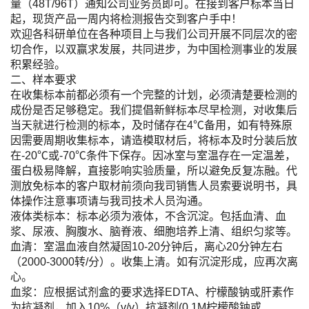
量（48T/96T）通知公司业务员即可。在接到客户标本当日
起，现货产品一周内将检测报告交到客户手中！
欢迎各科研单位在各种项目上与我们公司开展不同层次的密
切合作，以双赢求发展，共同进步，为中国检测事业的发展
积累经验。
二、样本要求
在收集标本前都必须有一个完整的计划，必须清楚要检测的
成份是否足够稳定。我们提倡新鲜标本尽早检测，对收集后
当天就进行检测的标本，及时储存在4℃备用，如有特殊原
因需要周期收集标本，请造模取材后，将标本及时分装后放
在-20℃或-70℃条件下保存。因冰室与室温存在一定温差，
蛋白极易降解，直接影响实验质量，所以避免反复冻融。代
测放免标本的客户取材前须向我司销售人员索要说明书，具
体操作注意事项请与我司技术人员沟通。
液体类标本：标本必须为液体，不含沉淀。包括血清、血
浆、尿液、胸腹水、脑脊液、细胞培养上清、组织匀浆等。
血清：室温血液自然凝固10-20分钟后，离心20分钟左右
（2000-3000转/分）。收集上清。如有沉淀形成，应再次离
心。
血浆：应根据试剂盒的要求选择EDTA、柠檬酸钠或肝素作
为抗凝剂，加入10%（v/v）抗凝剂(0.1M柠檬酸钠或