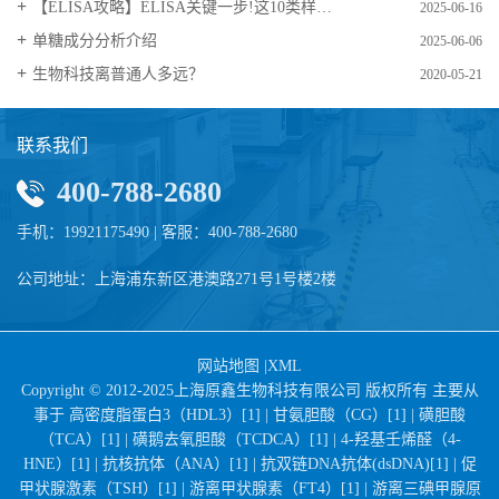
【ELISA攻略】ELISA关键一步!这10类样品要如何处理?
2025-06-16
​单糖成分分析介绍
2025-06-06
生物科技离普通人多远？
2020-05-21
联系我们
400-788-2680
手机：19921175490 | 客服：400-788-2680
公司地址：上海浦东新区港澳路271号1号楼2楼
网站地图
|
XML
Copyright © 2012-2025上海原鑫生物科技有限公司 版权所有 主要从
事于
高密度脂蛋白3（HDL3）[1] |
甘氨胆酸（CG）[1] |
磺胆酸
（TCA）[1] |
磺鹅去氧胆酸（TCDCA）[1] |
4-羟基壬烯醛（4-
HNE）[1] |
抗核抗体（ANA）[1] |
抗双链DNA抗体(dsDNA)[1] |
促
甲状腺激素（TSH）[1] |
游离甲状腺素（FT4）[1] |
游离三碘甲腺原