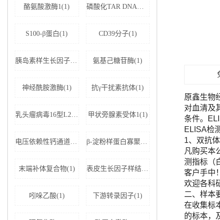
酪氨酸激酶1(1)
磷酸化TAR DNA结合蛋白43(1)
S100-β蛋白(1)
CD39分子(1)
胰岛素样生长因子结合蛋白5(1)
氨基己糖苷酶(1)
神经酰胺激酶(1)
抗γ干扰素抗体(1)
原鑫生物
对血清及
乳头瘤病毒16型L2蛋白(1)
甲状旁腺素受体1(1)
条件。E
ELISA
1、双抗体
电压依赖性钙通道亚基α-2D1(1)
β-淀粉样蛋白寡聚体(1)
凡购买本公司
测指标（
末端补体复合物(1)
表皮生长因子样结构域蛋白7(1)
客户手中
欢迎各科
二、样本
吲哚乙酸(1)
下游转录因子(1)
在收集标
的标本，