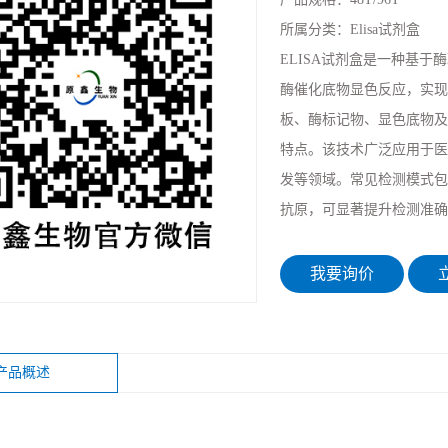
所属分类：
Elisa试剂盒
ELISA试剂盒是一种基
酶催化底物显色反应，实现
板、酶标记物、显色底物及标
特点。该技术广泛应用于医
发等领域。常见检测模式包
抗原，可显著提升检测准确
我要询价
立
产品概述