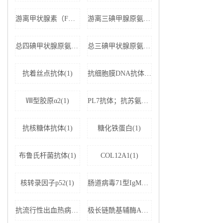
游离甲状腺素（FT4）(1)
游离三碘甲腺原氨酸（FT3）(1)
总四碘甲状腺原氨酸（TT4）(1)
总三碘甲状腺原氨酸（TT3)(1)
抗着丝点抗体(1)
抗细胞膜DNA抗体(1)
Ⅷ型胶原α2(1)
PL7抗体；抗苏氨酰tRNA合成酶(1)
抗核糖体抗体(1)
糖化铁蛋白(1)
布鲁氏杆菌抗体(1)
COL12A1(1)
核转录因子p52(1)
肠道病毒71型IgM抗体(1)
抗流行性出血热病毒IgM抗体(1)
极长链酰基辅酶A脱氢酶(1)