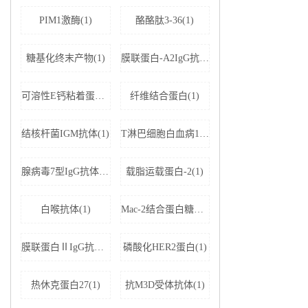
PIM1激酶(1)
酪酪肽3-36(1)
糖基化终末产物(1)
膜联蛋白-A2IgG抗体(1)
可溶性E钙粘着蛋白;可溶性上皮性钙黏附蛋白(1)
纤维结合蛋白(1)
结核杆菌IGM抗体(1)
T淋巴细胞白血病1+2型病毒(1)
腺病毒7型IgG抗体(1)
载脂运载蛋白-2(1)
白喉抗体(1)
Mac-2结合蛋白糖基化异构体(1)
膜联蛋白ⅡIgG抗体(1)
磷酸化HER2蛋白(1)
热休克蛋白27(1)
抗M3D受体抗体(1)