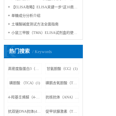
【ELISA攻略】ELISA关键一步!这10类样品要如何处理?
​单糖成分分析介绍
​土壤酸碱度测试方法全面指南
小鼠三甲胺（TMA）ELISA试剂盒的使用方法
K
热门搜索
Keywords
高密度脂蛋白3（HDL3）(1)
甘氨胆酸（CG）(1)
磺胆酸 （TCA）(1)
磺鹅去氧胆酸（TCDCA）(1)
4-羟基壬烯醛（4-HNE）(1)
抗核抗体（ANA）(1)
抗双链DNA抗体(dsDNA)(1)
促甲状腺激素（TSH）(1)