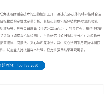
于酶联免疫吸附测定技术的生物检测工具，通过抗原-抗体的特异性结合及
目标物质的定性或定量分析。其核心组成包括包被抗体/抗原的微孔
准品等，具有灵敏度高（可达0.025ng/ml）、特异性强、操作便捷的
学诊断（如病毒抗体检测）、生物研究（如细胞因子分析）及药物开
括直接法、间接法、夹心法和竞争法，其中夹心法因采用双抗体捕获
性。试剂盒支持批量样本处理，稳定性强且结果客观可靠。
即咨询：400-788-2680