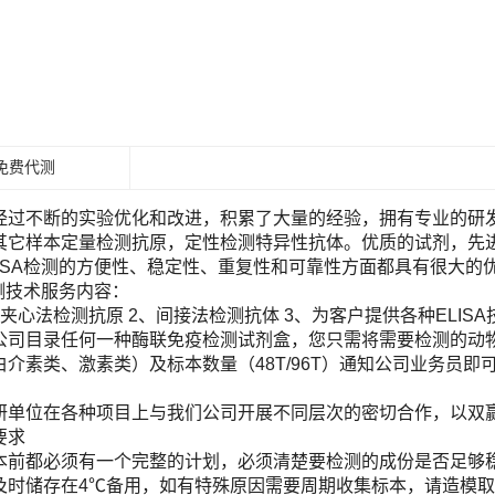
免费代测
经过不断的实验优化和改进，积累了大量的经验，拥有专业的研发团
其它样本定量检测抗原，定性检测特异性抗体。优质的试剂，先进
LISA检测的方便性、稳定性、重复性和可靠性方面都具有很大的
检测技术服务内容：
夹心法检测抗原 2、间接法检测抗体 3、为客户提供各种ELIS
目录任何一种酶联免疫检测试剂盒，您只需将需要检测的动物（Human, Ra
白介素类、激素类）及标本数量（48T/96T）通知公司业务员
！
研单位在各种项目上与我们公司开展不同层次的密切合作，以双
要求
本前都必须有一个完整的计划，必须清楚要检测的成份是否足够
及时储存在4℃备用，如有特殊原因需要周期收集标本，请造模取材