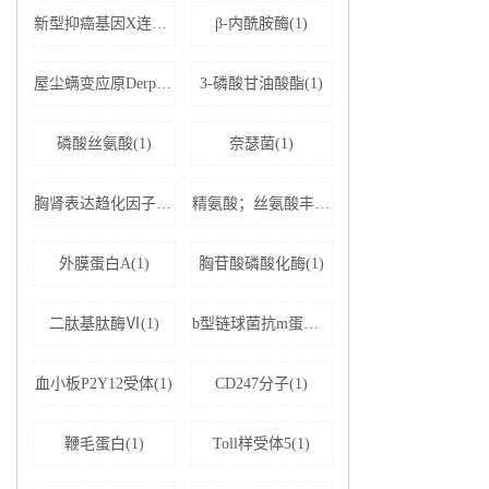
新型抑癌基因X连锁凋亡抑制蛋白相关因子-1(1)
β-内酰胺酶(1)
屋尘螨变应原Derp1 IgE抗体(1)
3-磷酸甘油酸酯(1)
磷酸丝氨酸(1)
奈瑟菌(1)
胸肾表达趋化因子(1)
精氨酸；丝氨酸丰富剪接因子1(1)
外膜蛋白A(1)
胸苷酸磷酸化酶(1)
二肽基肽酶Ⅵ(1)
b型链球菌抗m蛋白抗体(1)
血小板P2Y12受体(1)
CD247分子(1)
鞭毛蛋白(1)
Toll样受体5(1)