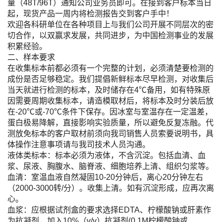
量（48T/96T）通知公司业务员即可。在接到客户标本当日
起，现货产品一周内将检测报告交到客户手中！
欢迎各科研单位在各种项目上与我们公司开展不同层次的密
切合作，以双赢求发展，共同进步，为中国检测事业的发展
积累经验。
二、样本要求
在收集标本前都必须有一个完整的计划，必须清楚要检测的
成份是否足够稳定。我们提倡新鲜标本尽早检测，对收集后
当天就进行检测的标本，及时储存在4℃备用，如有特殊原
因需要周期收集标本，请造模取材后，将标本及时分装后放
在-20℃或-70℃条件下保存。因冰室与室温存在一定温差，
蛋白极易降解，直接影响实验质量，所以避免反复冻融。代
测放免标本的客户取材前须向我司销售人员索要说明书，具
体操作注意事项请与我司技术人员沟通。
液体类标本：标本必须为液体，不含沉淀。包括血清、血
浆、尿液、胸腹水、脑脊液、细胞培养上清、组织匀浆等。
血清：室温血液自然凝固10-20分钟后，离心20分钟左右
（2000-3000转/分）。收集上清。如有沉淀形成，应再次离
心。
血浆：应根据试剂盒的要求选择EDTA、柠檬酸钠或肝素作
为抗凝剂，加入10%（v/v）抗凝剂(0.1M柠檬酸钠或