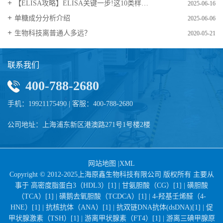
【ELISA攻略】ELISA关键一步!这10类样品要如何处理?
2025-06-16
​单糖成分分析介绍
2025-06-06
生物科技离普通人多远？
2020-05-21
联系我们
400-788-2680
手机：19921175490 | 客服：400-788-2680
公司地址：上海浦东新区港澳路271号1号楼2楼
网站地图
|
XML
Copyright © 2012-2025上海原鑫生物科技有限公司 版权所有 主要从
事于
高密度脂蛋白3（HDL3）[1] |
甘氨胆酸（CG）[1] |
磺胆酸
（TCA）[1] |
磺鹅去氧胆酸（TCDCA）[1] |
4-羟基壬烯醛（4-
HNE）[1] |
抗核抗体（ANA）[1] |
抗双链DNA抗体(dsDNA)[1] |
促
甲状腺激素（TSH）[1] |
游离甲状腺素（FT4）[1] |
游离三碘甲腺原