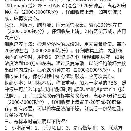
1%heparin 或2.0%EDTA.Na2)混合10-20分钟后，离心20分
钟左右（2000-3000转/分）。仔细收集上清。如有沉淀形
成，应再次离心。
尿液、胸腹水、脑脊液：用无菌管收集。离心20分钟左右
（2000-3000转/分）。仔细收集上清。如有沉淀形成，应再
次离心。
细胞培养上清：检测分泌性的成份时，用无菌管收集。离心
20分钟左右（2000-3000转/分）。仔细收集上清。检测细
胞内的成份时，用PBS（PH7.0-7.4）稀释细胞悬液，细胞
浓度达到100万/ml左右。通过反复冻融，以使细胞破坏并放
出细胞内成份。离心20分钟左右（2000-3000转/分）。仔
细收集上清。保存过程中如有沉淀形成，应再次离心。
组织标本：切割标本后，称取重量。加入一定量的PBS，缓
冲液中可加入1μg/L蛋白酶抑制剂或50U/ml的Aprotinin（抑
肽酶）。用手工或匀浆器将标本匀浆充分。离心20分钟左右
（2000-3000转/分）。仔细收集上清置于-20度或-70度保
存，如有必要，可以将样品浓缩干燥。分装后一份待检测，
其余冷冻备用。
三、寄标本时需注明以下情况：
1、标本编号；2、所测项目；3、是否做复孔；3、联系方