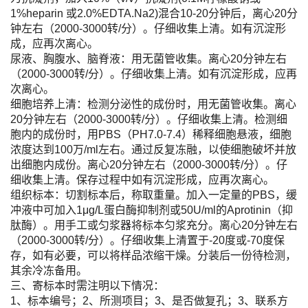
1%heparin 或2.0%EDTA.Na2)混合10-20分钟后，离心20分
钟左右（2000-3000转/分）。仔细收集上清。如有沉淀形
成，应再次离心。
尿液、胸腹水、脑脊液：用无菌管收集。离心20分钟左右
（2000-3000转/分）。仔细收集上清。如有沉淀形成，应再
次离心。
细胞培养上清：检测分泌性的成份时，用无菌管收集。离心
20分钟左右（2000-3000转/分）。仔细收集上清。检测细
胞内的成份时，用PBS（PH7.0-7.4）稀释细胞悬液，细胞
浓度达到100万/ml左右。通过反复冻融，以使细胞破坏并放
出细胞内成份。离心20分钟左右（2000-3000转/分）。仔
细收集上清。保存过程中如有沉淀形成，应再次离心。
组织标本：切割标本后，称取重量。加入一定量的PBS，缓
冲液中可加入1μg/L蛋白酶抑制剂或50U/ml的Aprotinin（抑
肽酶）。用手工或匀浆器将标本匀浆充分。离心20分钟左右
（2000-3000转/分）。仔细收集上清置于-20度或-70度保
存，如有必要，可以将样品浓缩干燥。分装后一份待检测，
其余冷冻备用。
三、寄标本时需注明以下情况：
1、标本编号；2、所测项目；3、是否做复孔；3、联系方