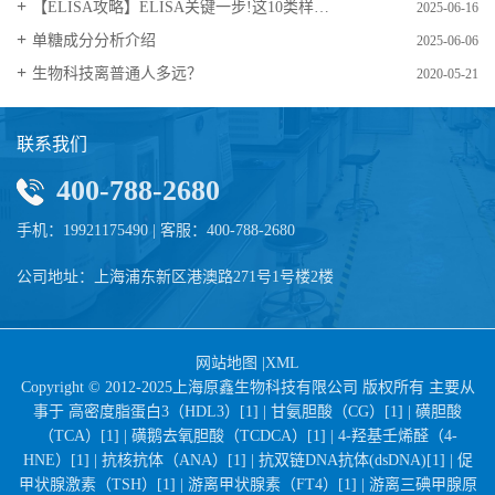
【ELISA攻略】ELISA关键一步!这10类样品要如何处理?
2025-06-16
​单糖成分分析介绍
2025-06-06
生物科技离普通人多远？
2020-05-21
联系我们
400-788-2680
手机：19921175490 | 客服：400-788-2680
公司地址：上海浦东新区港澳路271号1号楼2楼
网站地图
|
XML
Copyright © 2012-2025上海原鑫生物科技有限公司 版权所有 主要从
事于
高密度脂蛋白3（HDL3）[1] |
甘氨胆酸（CG）[1] |
磺胆酸
（TCA）[1] |
磺鹅去氧胆酸（TCDCA）[1] |
4-羟基壬烯醛（4-
HNE）[1] |
抗核抗体（ANA）[1] |
抗双链DNA抗体(dsDNA)[1] |
促
甲状腺激素（TSH）[1] |
游离甲状腺素（FT4）[1] |
游离三碘甲腺原