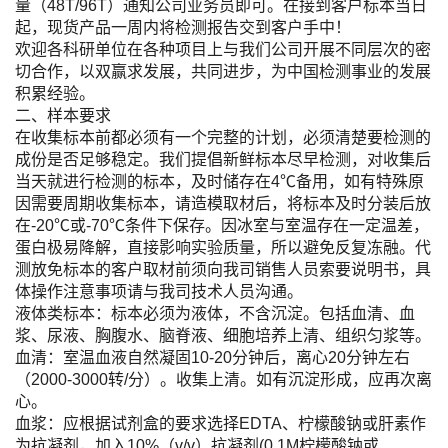
量（48T/96T）通知公司业务员即可。在接到客户标本当日
起，现货产品一周内将检测报告交到客户手中！
欢迎各科研单位在各种项目上与我们公司开展不同层次的密
切合作，以双赢求发展，共同进步，为中国检测事业的发展
积累经验。
二、样本要求
在收集标本前都必须有一个完整的计划，必须清楚要检测的
成份是否足够稳定。我们提倡新鲜标本尽早检测，对收集后
当天就进行检测的标本，及时储存在4℃备用，如有特殊原
因需要周期收集标本，请造模取材后，将标本及时分装后放
在-20℃或-70℃条件下保存。因冰室与室温存在一定温差，
蛋白极易降解，直接影响实验质量，所以避免反复冻融。代
测放免标本的客户取材前须向我司销售人员索要说明书，具
体操作注意事项请与我司技术人员沟通。
液体类标本：标本必须为液体，不含沉淀。包括血清、血
浆、尿液、胸腹水、脑脊液、细胞培养上清、组织匀浆等。
血清：室温血液自然凝固10-20分钟后，离心20分钟左右
（2000-3000转/分）。收集上清。如有沉淀形成，应再次离
心。
血浆：应根据试剂盒的要求选择EDTA、柠檬酸钠或肝素作
为抗凝剂，加入10%（v/v）抗凝剂(0.1M柠檬酸钠或