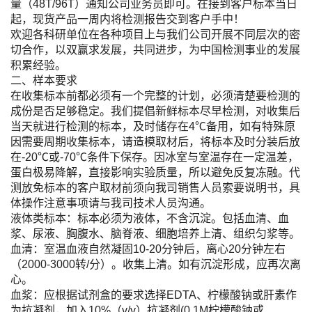
量（48T/96T）通知公司业务员即可。在接到客户标本当日
起，现货产品一周内将检测报告交到客户手中！
欢迎各科研单位在各种项目上与我们公司开展不同层次的密
切合作，以双赢求发展，共同进步，为中国检测事业的发展
积累经验。
二、样本要求
在收集标本前都必须有一个完整的计划，必须清楚要检测的
成份是否足够稳定。我们提倡新鲜标本尽早检测，对收集后
当天就进行检测的标本，及时储存在4℃备用，如有特殊原
因需要周期收集标本，请造模取材后，将标本及时分装后放
在-20℃或-70℃条件下保存。因冰室与室温存在一定温差，
蛋白极易降解，直接影响实验质量，所以避免反复冻融。代
测放免标本的客户取材前须向我司销售人员索要说明书，具
体操作注意事项请与我司技术人员沟通。
液体类标本：标本必须为液体，不含沉淀。包括血清、血
浆、尿液、胸腹水、脑脊液、细胞培养上清、组织匀浆等。
血清：室温血液自然凝固10-20分钟后，离心20分钟左右
（2000-3000转/分）。收集上清。如有沉淀形成，应再次离
心。
血浆：应根据试剂盒的要求选择EDTA、柠檬酸钠或肝素作
为抗凝剂，加入10%（v/v）抗凝剂(0.1M柠檬酸钠或