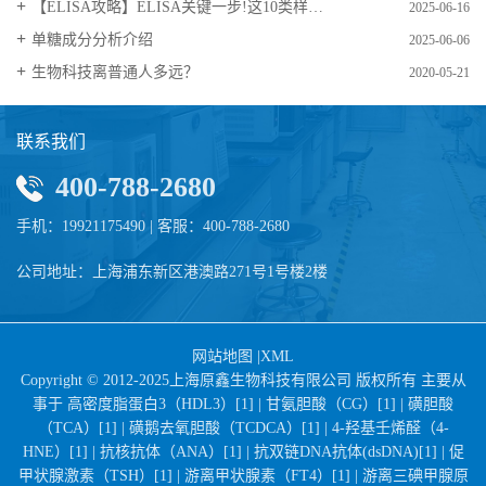
【ELISA攻略】ELISA关键一步!这10类样品要如何处理?
2025-06-16
​单糖成分分析介绍
2025-06-06
生物科技离普通人多远？
2020-05-21
联系我们
400-788-2680
手机：19921175490 | 客服：400-788-2680
公司地址：上海浦东新区港澳路271号1号楼2楼
网站地图
|
XML
Copyright © 2012-2025上海原鑫生物科技有限公司 版权所有 主要从
事于
高密度脂蛋白3（HDL3）[1] |
甘氨胆酸（CG）[1] |
磺胆酸
（TCA）[1] |
磺鹅去氧胆酸（TCDCA）[1] |
4-羟基壬烯醛（4-
HNE）[1] |
抗核抗体（ANA）[1] |
抗双链DNA抗体(dsDNA)[1] |
促
甲状腺激素（TSH）[1] |
游离甲状腺素（FT4）[1] |
游离三碘甲腺原