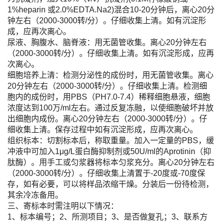
1%heparin 或2.0%EDTA.Na2)混合10-20分钟后，离心20分
钟左右（2000-3000转/分）。仔细收集上清。如有沉淀形
成，应再次离心。
尿液、胸腹水、脑脊液：用无菌管收集。离心20分钟左右
（2000-3000转/分）。仔细收集上清。如有沉淀形成，应再
次离心。
细胞培养上清：检测分泌性的成份时，用无菌管收集。离心
20分钟左右（2000-3000转/分）。仔细收集上清。检测细
胞内的成份时，用PBS（PH7.0-7.4）稀释细胞悬液，细胞
浓度达到100万/ml左右。通过反复冻融，以使细胞破坏并放
出细胞内成份。离心20分钟左右（2000-3000转/分）。仔
细收集上清。保存过程中如有沉淀形成，应再次离心。
组织标本：切割标本后，称取重量。加入一定量的PBS，缓
冲液中可加入1μg/L蛋白酶抑制剂或50U/ml的Aprotinin（抑
肽酶）。用手工或匀浆器将标本匀浆充分。离心20分钟左右
（2000-3000转/分）。仔细收集上清置于-20度或-70度保
存，如有必要，可以将样品浓缩干燥。分装后一份待检测，
其余冷冻备用。
三、寄标本时需注明以下情况：
1、标本编号；2、所测项目；3、是否做复孔；3、联系方