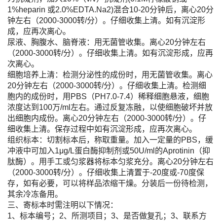
1%heparin 或2.0%EDTA.Na2)混合10-20分钟后，离心20分
钟左右（2000-3000转/分）。仔细收集上清。如有沉淀形
成，应再次离心。
尿液、胸腹水、脑脊液：用无菌管收集。离心20分钟左右
（2000-3000转/分）。仔细收集上清。如有沉淀形成，应再
次离心。
细胞培养上清：检测分泌性的成份时，用无菌管收集。离心
20分钟左右（2000-3000转/分）。仔细收集上清。检测细
胞内的成份时，用PBS（PH7.0-7.4）稀释细胞悬液，细胞
浓度达到100万/ml左右。通过反复冻融，以使细胞破坏并放
出细胞内成份。离心20分钟左右（2000-3000转/分）。仔
细收集上清。保存过程中如有沉淀形成，应再次离心。
组织标本：切割标本后，称取重量。加入一定量的PBS，缓
冲液中可加入1μg/L蛋白酶抑制剂或50U/ml的Aprotinin（抑
肽酶）。用手工或匀浆器将标本匀浆充分。离心20分钟左右
（2000-3000转/分）。仔细收集上清置于-20度或-70度保
存，如有必要，可以将样品浓缩干燥。分装后一份待检测，
其余冷冻备用。
三、寄标本时需注明以下情况：
1、标本编号；2、所测项目；3、是否做复孔；3、联系方