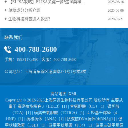
【ELISA攻略】ELISA关键一步!这10类样品要如何处理?
2025-06-16
​单糖成分分析介绍
2025-06-06
生物科技离普通人多远？
2020-05-21
联系我们
400-788-2680
手机：19921175490 | 客服：400-788-2680
公司地址：上海浦东新区港澳路271号1号楼2楼
网站地图
|
XML
Copyright © 2012-2025上海原鑫生物科技有限公司 版权所有 主要从
事于
高密度脂蛋白3（HDL3）[1] |
甘氨胆酸（CG）[1] |
磺胆酸
（TCA）[1] |
磺鹅去氧胆酸（TCDCA）[1] |
4-羟基壬烯醛（4-
HNE）[1] |
抗核抗体（ANA）[1] |
抗双链DNA抗体(dsDNA)[1] |
促
甲状腺激素（TSH）[1] |
游离甲状腺素（FT4）[1] |
游离三碘甲腺原