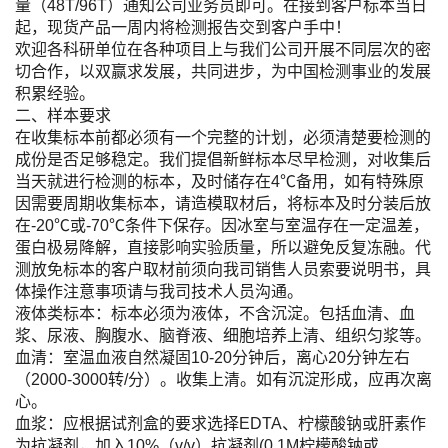
量（48T/96T）通知公司业务员即可。在接到客户标本当日
起，现货产品一周内将检测报告交到客户手中！
欢迎各科研单位在各种项目上与我们公司开展不同层次的密
切合作，以双赢求发展，共同进步，为中国检测事业的发展
积累经验。
二、样本要求
在收集标本前都必须有一个完整的计划，必须清楚要检测的
成份是否足够稳定。我们提倡新鲜标本尽早检测，对收集后
当天就进行检测的标本，及时储存在4℃备用，如有特殊原
因需要周期收集标本，请造模取材后，将标本及时分装后放
在-20℃或-70℃条件下保存。因冰室与室温存在一定温差，
蛋白极易降解，直接影响实验质量，所以避免反复冻融。代
测放免标本的客户取材前须向我司销售人员索要说明书，具
体操作注意事项请与我司技术人员沟通。
液体类标本：标本必须为液体，不含沉淀。包括血清、血
浆、尿液、胸腹水、脑脊液、细胞培养上清、组织匀浆等。
血清：室温血液自然凝固10-20分钟后，离心20分钟左右
（2000-3000转/分）。收集上清。如有沉淀形成，应再次离
心。
血浆：应根据试剂盒的要求选择EDTA、柠檬酸钠或肝素作
为抗凝剂，加入10%（v/v）抗凝剂(0.1M柠檬酸钠或