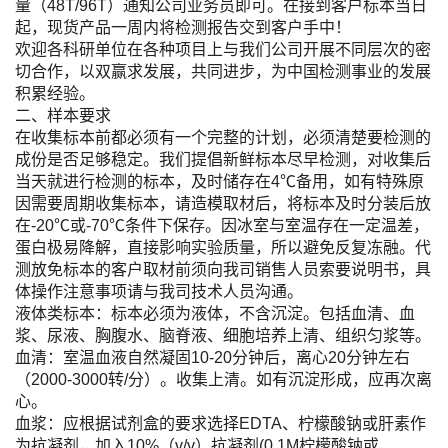
量（48T/96T）通知公司业务员即可。在接到客户标本当日
起，现货产品一周内将检测报告交到客户手中！
欢迎各科研单位在各种项目上与我们公司开展不同层次的密
切合作，以双赢求发展，共同进步，为中国检测事业的发展
积累经验。
二、样本要求
在收集标本前都必须有一个完整的计划，必须清楚要检测的
成份是否足够稳定。我们提倡新鲜标本尽早检测，对收集后
当天就进行检测的标本，及时储存在4℃备用，如有特殊原
因需要周期收集标本，请造模取材后，将标本及时分装后放
在-20℃或-70℃条件下保存。因冰室与室温存在一定温差，
蛋白极易降解，直接影响实验质量，所以避免反复冻融。代
测放免标本的客户取材前须向我司销售人员索要说明书，具
体操作注意事项请与我司技术人员沟通。
液体类标本：标本必须为液体，不含沉淀。包括血清、血
浆、尿液、胸腹水、脑脊液、细胞培养上清、组织匀浆等。
血清：室温血液自然凝固10-20分钟后，离心20分钟左右
（2000-3000转/分）。收集上清。如有沉淀形成，应再次离
心。
血浆：应根据试剂盒的要求选择EDTA、柠檬酸钠或肝素作
为抗凝剂，加入10%（v/v）抗凝剂(0.1M柠檬酸钠或