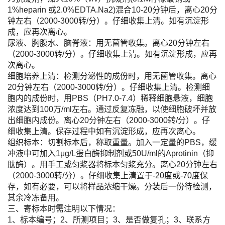
1%heparin 或2.0%EDTA.Na2)混合10-20分钟后，离心20分
钟左右（2000-3000转/分）。仔细收集上清。如有沉淀形
成，应再次离心。
尿液、胸腹水、脑脊液：用无菌管收集。离心20分钟左右
（2000-3000转/分）。仔细收集上清。如有沉淀形成，应再
次离心。
细胞培养上清：检测分泌性的成份时，用无菌管收集。离心
20分钟左右（2000-3000转/分）。仔细收集上清。检测细
胞内的成份时，用PBS（PH7.0-7.4）稀释细胞悬液，细胞
浓度达到100万/ml左右。通过反复冻融，以使细胞破坏并放
出细胞内成份。离心20分钟左右（2000-3000转/分）。仔
细收集上清。保存过程中如有沉淀形成，应再次离心。
组织标本：切割标本后，称取重量。加入一定量的PBS，缓
冲液中可加入1μg/L蛋白酶抑制剂或50U/ml的Aprotinin（抑
肽酶）。用手工或匀浆器将标本匀浆充分。离心20分钟左右
（2000-3000转/分）。仔细收集上清置于-20度或-70度保
存，如有必要，可以将样品浓缩干燥。分装后一份待检测，
其余冷冻备用。
三、寄标本时需注明以下情况：
1、标本编号；2、所测项目；3、是否做复孔；3、联系方