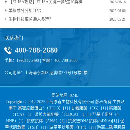
【ELISA攻略】ELISA关键一步!这10类样品要如何处理?
2025-06-16
​单糖成分分析介绍
2025-06-06
生物科技离普通人多远？
2020-05-21
联系我们
400-788-2680
手机：19921175490 | 客服：400-788-2680
公司地址：上海浦东新区港澳路271号1号楼2楼
网站地图
|
XML
Copyright © 2012-2025上海原鑫生物科技有限公司 版权所有 主要从
事于
高密度脂蛋白3（HDL3）[1] |
甘氨胆酸（CG）[1] |
磺胆酸
（TCA）[1] |
磺鹅去氧胆酸（TCDCA）[1] |
4-羟基壬烯醛（4-
HNE）[1] |
抗核抗体（ANA）[1] |
抗双链DNA抗体(dsDNA)[1] |
促
甲状腺激素（TSH）[1] |
游离甲状腺素（FT4）[1] |
游离三碘甲腺原