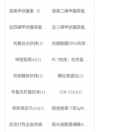
游离甲状腺素（FT4）(1)
游离三碘甲腺原氨酸（FT3）(1)
总四碘甲状腺原氨酸（TT4）(1)
总三碘甲状腺原氨酸（TT3)(1)
抗着丝点抗体(1)
抗细胞膜DNA抗体(1)
Ⅷ型胶原α2(1)
PL7抗体；抗苏氨酰tRNA合成酶(1)
抗核糖体抗体(1)
糖化铁蛋白(1)
布鲁氏杆菌抗体(1)
COL12A1(1)
核转录因子p52(1)
肠道病毒71型IgM抗体(1)
抗流行性出血热病毒IgM抗体(1)
极长链酰基辅酶A脱氢酶(1)