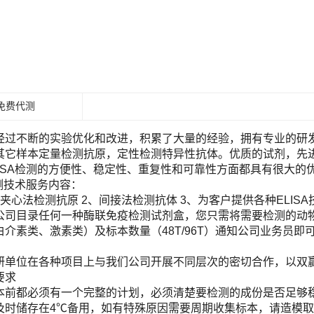
免费代测
经过不断的实验优化和改进，积累了大量的经验，拥有专业的研发团
其它样本定量检测抗原，定性检测特异性抗体。优质的试剂，先进
LISA检测的方便性、稳定性、重复性和可靠性方面都具有很大的
检测技术服务内容：
夹心法检测抗原 2、间接法检测抗体 3、为客户提供各种ELIS
目录任何一种酶联免疫检测试剂盒，您只需将需要检测的动物（Human, Ra
白介素类、激素类）及标本数量（48T/96T）通知公司业务员
！
研单位在各种项目上与我们公司开展不同层次的密切合作，以双
要求
本前都必须有一个完整的计划，必须清楚要检测的成份是否足够
及时储存在4℃备用，如有特殊原因需要周期收集标本，请造模取材