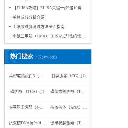
【ELISA攻略】ELISA关键一步!这10类样品要如何处理?
​单糖成分分析介绍
​土壤酸碱度测试方法全面指南
小鼠三甲胺（TMA）ELISA试剂盒的使用方法
K
热门搜索
Keywords
高密度脂蛋白3（HDL3）(1)
甘氨胆酸（CG）(1)
磺胆酸 （TCA）(1)
磺鹅去氧胆酸（TCDCA）(1)
4-羟基壬烯醛（4-HNE）(1)
抗核抗体（ANA）(1)
抗双链DNA抗体(dsDNA)(1)
促甲状腺激素（TSH）(1)