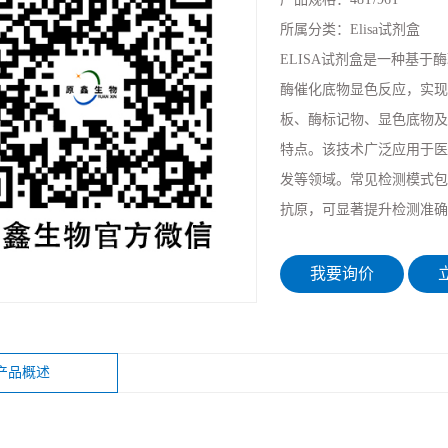
所属分类：
Elisa试剂盒
ELISA试剂盒是一种基
酶催化底物显色反应，实现
板、酶标记物、显色底物及标
特点。该技术广泛应用于医
发等领域。常见检测模式包
抗原，可显著提升检测准确
我要询价
立
产品概述