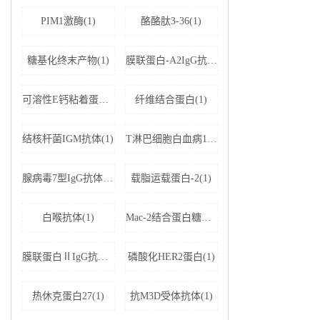
PIM1激酶(1)
酪酪肽3-36(1)
糖基化终末产物(1)
膜联蛋白-A2IgG抗体(1)
可溶性E钙粘着蛋白;可溶性上皮性钙黏附蛋白(1)
纤维结合蛋白(1)
结核杆菌IGM抗体(1)
T淋巴细胞白血病1+2型病毒(1)
腺病毒7型IgG抗体(1)
载脂运载蛋白-2(1)
白喉抗体(1)
Mac-2结合蛋白糖基化异构体(1)
膜联蛋白ⅡIgG抗体(1)
磷酸化HER2蛋白(1)
热休克蛋白27(1)
抗M3D受体抗体(1)