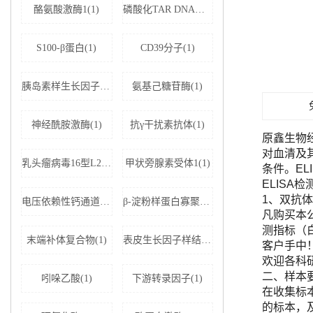
酪氨酸激酶1(1)
磷酸化TAR DNA结合蛋白43(1)
S100-β蛋白(1)
CD39分子(1)
胰岛素样生长因子结合蛋白5(1)
氨基己糖苷酶(1)
神经酰胺激酶(1)
抗γ干扰素抗体(1)
原鑫生物
对血清及
乳头瘤病毒16型L2蛋白(1)
甲状旁腺素受体1(1)
条件。E
ELISA
1、双抗体
电压依赖性钙通道亚基α-2D1(1)
β-淀粉样蛋白寡聚体(1)
凡购买本公司
测指标（
末端补体复合物(1)
表皮生长因子样结构域蛋白7(1)
客户手中
欢迎各科
二、样本
吲哚乙酸(1)
下游转录因子(1)
在收集标
的标本，