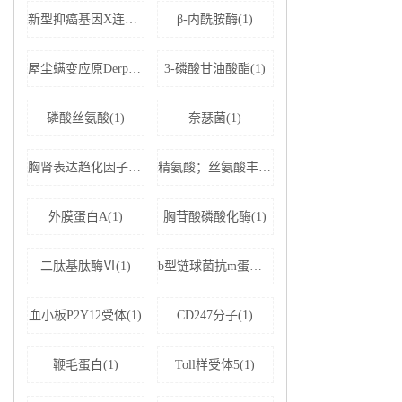
新型抑癌基因X连锁凋亡抑制蛋白相关因子-1(1)
β-内酰胺酶(1)
屋尘螨变应原Derp1 IgE抗体(1)
3-磷酸甘油酸酯(1)
磷酸丝氨酸(1)
奈瑟菌(1)
胸肾表达趋化因子(1)
精氨酸；丝氨酸丰富剪接因子1(1)
外膜蛋白A(1)
胸苷酸磷酸化酶(1)
二肽基肽酶Ⅵ(1)
b型链球菌抗m蛋白抗体(1)
血小板P2Y12受体(1)
CD247分子(1)
鞭毛蛋白(1)
Toll样受体5(1)