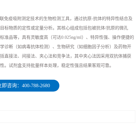
于酶联免疫吸附测定技术的生物检测工具，通过抗原-抗体的特异性结合及
目标物质的定性或定量分析。其核心组成包括包被抗体/抗原的微孔
准品等，具有灵敏度高（可达0.025ng/ml）、特异性强、操作便捷的
学诊断（如病毒抗体检测）、生物研究（如细胞因子分析）及药物开
括直接法、间接法、夹心法和竞争法，其中夹心法因采用双抗体捕获
性。试剂盒支持批量样本处理，稳定性强且结果客观可靠。
即咨询：400-788-2680