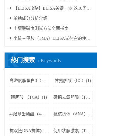
【ELISA攻略】ELISA关键一步!这10类样品要如何处理?
​单糖成分分析介绍
​土壤酸碱度测试方法全面指南
小鼠三甲胺（TMA）ELISA试剂盒的使用方法
K
热门搜索
Keywords
高密度脂蛋白3（HDL3）(1)
甘氨胆酸（CG）(1)
磺胆酸 （TCA）(1)
磺鹅去氧胆酸（TCDCA）(1)
4-羟基壬烯醛（4-HNE）(1)
抗核抗体（ANA）(1)
抗双链DNA抗体(dsDNA)(1)
促甲状腺激素（TSH）(1)