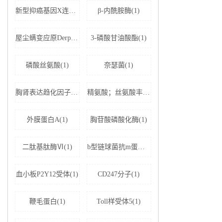
新型抑癌基因X连锁凋亡抑制蛋白相关因子-1(1)
β-内酰胺酶(1)
屋尘螨变应原Derp1 IgE抗体(1)
3-磷酸甘油酸酯(1)
磷酸丝氨酸(1)
奈瑟菌(1)
胸肾表达趋化因子(1)
精氨酸；丝氨酸丰富剪接因子1(1)
外膜蛋白A(1)
胸苷酸磷酸化酶(1)
二肽基肽酶Ⅵ(1)
b型链球菌抗m蛋白抗体(1)
血小板P2Y12受体(1)
CD247分子(1)
鞭毛蛋白(1)
Toll样受体5(1)