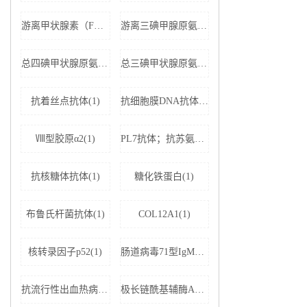
游离甲状腺素（FT4）(1)
游离三碘甲腺原氨酸（FT3）(1)
总四碘甲状腺原氨酸（TT4）(1)
总三碘甲状腺原氨酸（TT3)(1)
抗着丝点抗体(1)
抗细胞膜DNA抗体(1)
Ⅷ型胶原α2(1)
PL7抗体；抗苏氨酰tRNA合成酶(1)
抗核糖体抗体(1)
糖化铁蛋白(1)
布鲁氏杆菌抗体(1)
COL12A1(1)
核转录因子p52(1)
肠道病毒71型IgM抗体(1)
抗流行性出血热病毒IgM抗体(1)
极长链酰基辅酶A脱氢酶(1)