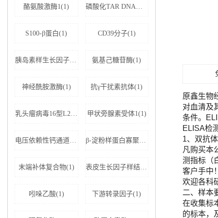
酪氨酸激酶1(1)
磷酸化TAR DNA结合蛋白43(1)
S100-β蛋白(1)
CD39分子(1)
胰岛素样生长因子结合蛋白5(1)
氨基己糖苷酶(1)
神经酰胺激酶(1)
抗γ干扰素抗体(1)
原鑫生物
对血清及
乳头瘤病毒16型L2蛋白(1)
甲状旁腺素受体1(1)
条件。E
ELISA
1、双抗体
电压依赖性钙通道亚基α-2D1(1)
β-淀粉样蛋白寡聚体(1)
凡购买本公司
测指标（
末端补体复合物(1)
表皮生长因子样结构域蛋白7(1)
客户手中
欢迎各科
二、样本
吲哚乙酸(1)
下游转录因子(1)
在收集标
的标本，