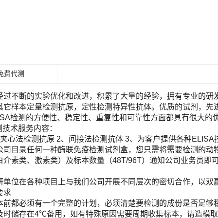
免费代测
经过不断的实验优化和改进，积累了大量的经验，拥有专业的研发团
其它样本定量检测抗原，定性检测特异性抗体。优质的试剂，先进
LISA检测的方便性、稳定性、重复性和可靠性方面都具有很大的
检测技术服务内容：
夹心法检测抗原 2、间接法检测抗体 3、为客户提供各种ELIS
目录任何一种酶联免疫检测试剂盒，您只需将需要检测的动物（Human, Ra
白介素类、激素类）及标本数量（48T/96T）通知公司业务员
！
研单位在各种项目上与我们公司开展不同层次的密切合作，以双
要求
本前都必须有一个完整的计划，必须清楚要检测的成份是否足够
及时储存在4℃备用，如有特殊原因需要周期收集标本，请造模取材