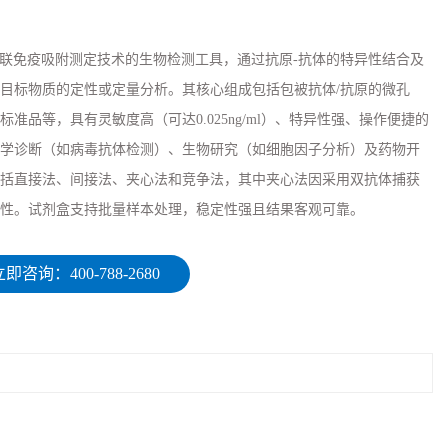
于酶联免疫吸附测定技术的生物检测工具，通过抗原-抗体的特异性结合及
目标物质的定性或定量分析。其核心组成包括包被抗体/抗原的微孔
准品等，具有灵敏度高（可达0.025ng/ml）、特异性强、操作便捷的
学诊断（如病毒抗体检测）、生物研究（如细胞因子分析）及药物开
括直接法、间接法、夹心法和竞争法，其中夹心法因采用双抗体捕获
性。试剂盒支持批量样本处理，稳定性强且结果客观可靠。
即咨询：400-788-2680