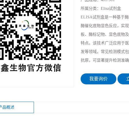
所属分类：
Elisa试剂盒
ELISA试剂盒是一种基
酶催化底物显色反应，实现
板、酶标记物、显色底物及标
特点。该技术广泛应用于医
发等领域。常见检测模式包
抗原，可显著提升检测准确
我要询价
立
产品概述