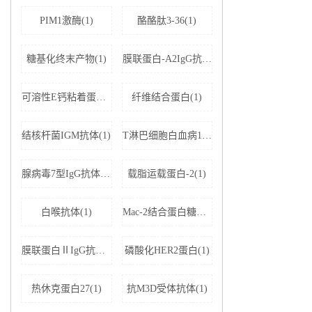
PIM1激酶(1)
酪酪肽3-36(1)
糖基化终末产物(1)
膜联蛋白-A2IgG抗体(1)
可溶性E钙粘着蛋白;可溶性上皮性钙黏附蛋白(1)
纤维结合蛋白(1)
结核杆菌IGM抗体(1)
T淋巴细胞白血病1+2型病毒(1)
腺病毒7型IgG抗体(1)
载脂运载蛋白-2(1)
白喉抗体(1)
Mac-2结合蛋白糖基化异构体(1)
膜联蛋白ⅡIgG抗体(1)
磷酸化HER2蛋白(1)
热休克蛋白27(1)
抗M3D受体抗体(1)