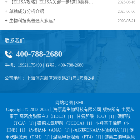
【ELISA攻略】ELISA关键一步!这10类样品要如何处理?
2025-06-16
​单糖成分分析介绍
2025-06-06
生物科技离普通人多远？
2020-05-21
联系我们
400-788-2680
手机：19921175490 | 客服：400-788-2680
公司地址：上海浦东新区港澳路271号1号楼2楼
网站地图
|
XML
Copyright © 2012-2025上海原鑫生物科技有限公司 版权所有 主要从
事于
高密度脂蛋白3（HDL3）[1] |
甘氨胆酸（CG）[1] |
磺胆酸
（TCA）[1] |
磺鹅去氧胆酸（TCDCA）[1] |
4-羟基壬烯醛（4-
HNE）[1] |
抗核抗体（ANA）[1] |
抗双链DNA抗体(dsDNA)[1] |
促
甲状腺激素（TSH）[1] |
游离甲状腺素（FT4）[1] |
游离三碘甲腺原