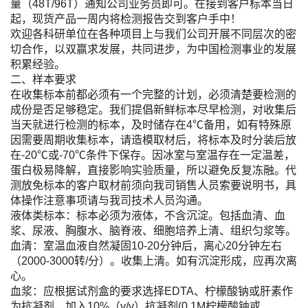
量（48T/96T）通知公司业务员即可。在接到客户标本当日
起，现货产品一周内将检测报告交到客户手中！
欢迎各科研单位在各种项目上与我们公司开展不同层次的密
切合作，以双赢求发展，共同进步，为中国检测事业的发展
积累经验。
二、样本要求
在收集标本前都必须有一个完整的计划，必须清楚要检测的
成份是否足够稳定。我们提倡新鲜标本尽早检测，对收集后
当天就进行检测的标本，及时储存在4℃备用，如有特殊原
因需要周期收集标本，请造模取材后，将标本及时分装后放
在-20℃或-70℃条件下保存。因冰室与室温存在一定温差，
蛋白极易降解，直接影响实验质量，所以避免反复冻融。代
测放免标本的客户取材前须向我司销售人员索要说明书，具
体操作注意事项请与我司技术人员沟通。
液体类标本：标本必须为液体，不含沉淀。包括血清、血
浆、尿液、胸腹水、脑脊液、细胞培养上清、组织匀浆等。
血清：室温血液自然凝固10-20分钟后，离心20分钟左右
（2000-3000转/分）。收集上清。如有沉淀形成，应再次离
心。
血浆：应根据试剂盒的要求选择EDTA、柠檬酸钠或肝素作
为抗凝剂，加入10%（v/v）抗凝剂(0.1M柠檬酸钠或