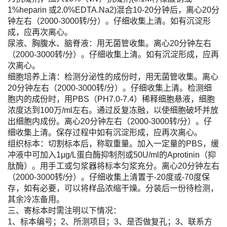
1%heparin 或2.0%EDTA.Na2)混合10-20分钟后，离心20分
钟左右（2000-3000转/分）。仔细收集上清。如有沉淀形
成，应再次离心。
尿液、胸腹水、脑脊液：用无菌管收集。离心20分钟左右
（2000-3000转/分）。仔细收集上清。如有沉淀形成，应再
次离心。
细胞培养上清：检测分泌性的成份时，用无菌管收集。离心
20分钟左右（2000-3000转/分）。仔细收集上清。检测细
胞内的成份时，用PBS（PH7.0-7.4）稀释细胞悬液，细胞
浓度达到100万/ml左右。通过反复冻融，以使细胞破坏并放
出细胞内成份。离心20分钟左右（2000-3000转/分）。仔
细收集上清。保存过程中如有沉淀形成，应再次离心。
组织标本：切割标本后，称取重量。加入一定量的PBS，缓
冲液中可加入1μg/L蛋白酶抑制剂或50U/ml的Aprotinin（抑
肽酶）。用手工或匀浆器将标本匀浆充分。离心20分钟左右
（2000-3000转/分）。仔细收集上清置于-20度或-70度保
存，如有必要，可以将样品浓缩干燥。分装后一份待检测，
其余冷冻备用。
三、寄标本时需注明以下情况：
1、标本编号；2、所测项目；3、是否做复孔；3、联系方