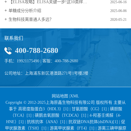
【ELISA攻略】ELISA关键一步!这10类样品要如何处理?
2025-06-16
​单糖成分分析介绍
2025-06-06
生物科技离普通人多远？
2020-05-21
联系我们
400-788-2680
手机：19921175490 | 客服：400-788-2680
公司地址：上海浦东新区港澳路271号1号楼2楼
网站地图
|
XML
Copyright © 2012-2025上海原鑫生物科技有限公司 版权所有 主要从
事于
高密度脂蛋白3（HDL3）[1] |
甘氨胆酸（CG）[1] |
磺胆酸
（TCA）[1] |
磺鹅去氧胆酸（TCDCA）[1] |
4-羟基壬烯醛（4-
HNE）[1] |
抗核抗体（ANA）[1] |
抗双链DNA抗体(dsDNA)[1] |
促
甲状腺激素（TSH）[1] |
游离甲状腺素（FT4）[1] |
游离三碘甲腺原