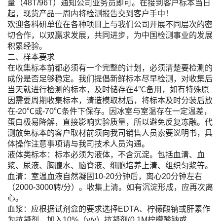
量（48T/96T）通知公司业务员即可。在接到客户标本当日
起，现货产品一周内将检测报告交到客户手中！
欢迎各科研单位在各种项目上与我们公司开展不同层次的密
切合作，以双赢求发展，共同进步，为中国检测事业的发展
积累经验。
二、样本要求
在收集标本前都必须有一个完整的计划，必须清楚要检测的
成份是否足够稳定。我们提倡新鲜标本尽早检测，对收集后
当天就进行检测的标本，及时储存在4℃备用，如有特殊原
因需要周期收集标本，请造模取材后，将标本及时分装后放
在-20℃或-70℃条件下保存。因冰室与室温存在一定温差，
蛋白极易降解，直接影响实验质量，所以避免反复冻融。代
测放免标本的客户取材前须向我司销售人员索要说明书，具
体操作注意事项请与我司技术人员沟通。
液体类标本：标本必须为液体，不含沉淀。包括血清、血
浆、尿液、胸腹水、脑脊液、细胞培养上清、组织匀浆等。
血清：室温血液自然凝固10-20分钟后，离心20分钟左右
（2000-3000转/分）。收集上清。如有沉淀形成，应再次离
心。
血浆：应根据试剂盒的要求选择EDTA、柠檬酸钠或肝素作
为抗凝剂，加入10%（v/v）抗凝剂(0.1M柠檬酸钠或