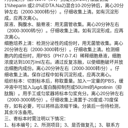
1%heparin 或2.0%EDTA.Na2)混合10-20分钟后，离心20分
钟左右（2000-3000转/分）。仔细收集上清。如有沉淀形
成，应再次离心。
尿液、胸腹水、脑脊液：用无菌管收集。离心20分钟左右
（2000-3000转/分）。仔细收集上清。如有沉淀形成，应再
次离心。
细胞培养上清：检测分泌性的成份时，用无菌管收集。离心
20分钟左右（2000-3000转/分）。仔细收集上清。检测细
胞内的成份时，用PBS（PH7.0-7.4）稀释细胞悬液，细胞
浓度达到100万/ml左右。通过反复冻融，以使细胞破坏并放
出细胞内成份。离心20分钟左右（2000-3000转/分）。仔
细收集上清。保存过程中如有沉淀形成，应再次离心。
组织标本：切割标本后，称取重量。加入一定量的PBS，缓
冲液中可加入1μg/L蛋白酶抑制剂或50U/ml的Aprotinin（抑
肽酶）。用手工或匀浆器将标本匀浆充分。离心20分钟左右
（2000-3000转/分）。仔细收集上清置于-20度或-70度保
存，如有必要，可以将样品浓缩干燥。分装后一份待检测，
其余冷冻备用。
三、寄标本时需注明以下情况：
1、标本编号；2、所测项目；3、是否做复孔；3、联系方